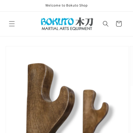
Skip to
Welcome to Bokuto Shop
content
Cart
Skip to
product
information