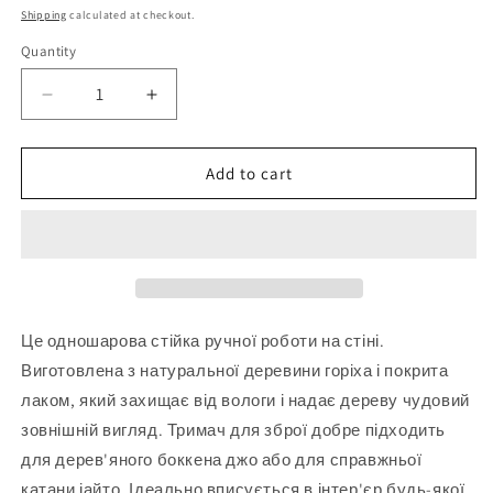
price
Shipping
calculated at checkout.
Quantity
Quantity
Decrease
Increase
quantity
quantity
for
for
Дерев&#39;яний
Дерев&#39;яний
Add to cart
настінний
настінний
тримач
тримач
для
для
меча
меча
Katana
Katana
Bokken
Bokken
-
-
Це одношарова стійка ручної роботи на стіні.
1
1
Виготовлена ​​з натуральної деревини горіха і покрита
шар
шар
лаком, який захищає від вологи і надає дереву чудовий
-
-
горіх
горіх
зовнішній вигляд. Тримач для зброї добре підходить
для дерев'яного боккена джо або для справжньої
катани іайто. Ідеально вписується в інтер'єр будь-якої