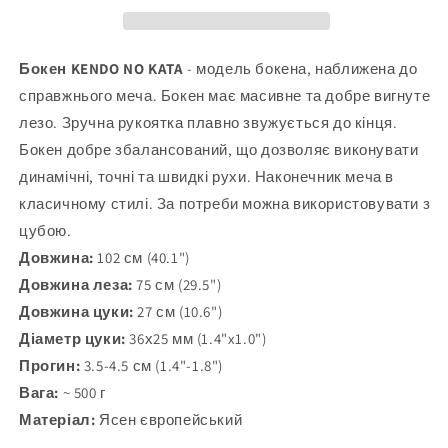
KENDO
KENDO
NO
NO
KATA
KATA
Бокен KENDO NO KATA
- модель бокена, наближена до
102
102
справжнього меча. Бокен має масивне та добре вигнуте
см
см
лезо. Зручна рукоятка плавно звужується до кінця.
(40.1&quot;)
(40.1&quot;)
-
-
Бокен добре збалансований, що дозволяє виконувати
ясен
ясен
динамічні, точні та швидкі рухи. Наконечник меча в
європейський
європейський
класичному стилі. За потреби можна використовувати з
цубою.
Довжина:
102 см (40.1")
Довжина леза:
75 см (29.5")
Довжина цуки:
27 см (10.6")
Діаметр цуки:
36х25 мм (1.4"x1.0")
Прогин:
3.5-4.5 см (1.4"-1.8")
Вага:
~ 500 г
Матеріал:
Ясен європейський