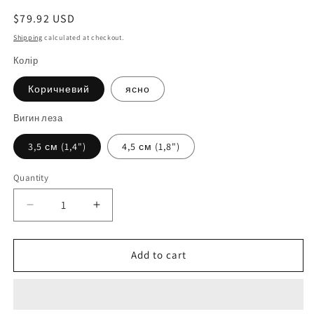
Regular
$79.92 USD
price
Shipping
calculated at checkout.
Колір
Коричневий
ясно
Вигин леза
3,5 см (1,4")
4,5 см (1,8")
Quantity
Quantity
Decrease
Increase
quantity
quantity
for
for
Дерев&#39;яний
Дерев&#39;яний
Add to cart
боккен
боккен
-
-
японський
японський
меч
меч