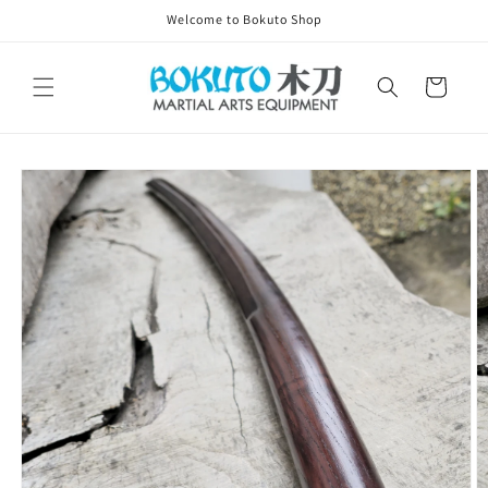
Skip to
Welcome to Bokuto Shop
content
Cart
Skip to
product
information