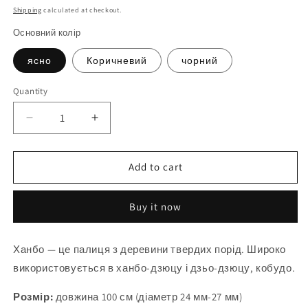
price
Shipping
calculated at checkout.
Основний колір
ясно
Коричневий
чорний
Quantity
Quantity
Decrease
Increase
quantity
quantity
for
for
Палиця
Палиця
Add to cart
ханбо
ханбо
дзьодо
дзьодо
Buy it now
айкідо
айкідо
кобудо
кобудо
100
100
Ханбо — це палиця з деревини твердих порід. Широко
см
см
використовується в ханбо-дзюцу і дзьо-дзюцу, кобудо.
(39,3&quot;)
(39,3&quot;)
-
-
Розмір:
європейський
довжина 100 см (діаметр 24 мм-27 мм)
європейський