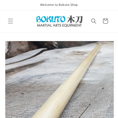
Skip to
Welcome to Bokuto Shop
content
Cart
Skip to
product
information