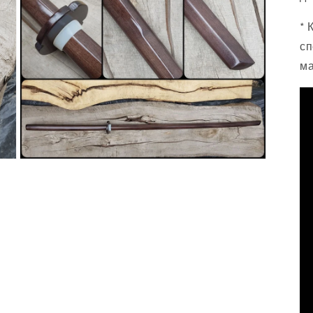
* 
сп
ма