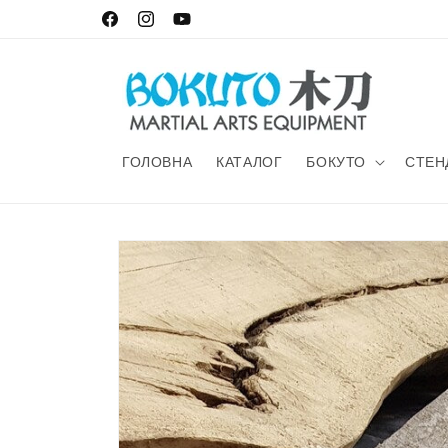
Skip to
Facebook
Instagram
YouTube
content
ГОЛОВНА
КАТАЛОГ
БОКУТО
СТЕН
Skip to
product
information