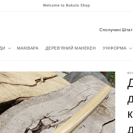
Welcome to Bokuto Shop
C
o
u
ДИ
МАКІВАРА
ДЕРЕВ'ЯНИЙ МАНЕКЕН
УНІФОРМА
n
t
r
BO
y
/
r
e
g
i