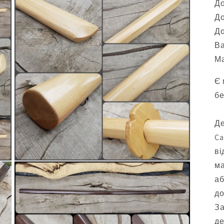
До
До
До
Ва
Ма
Є 
бе
Де
Ca
ві
ма
аб
до
За
де