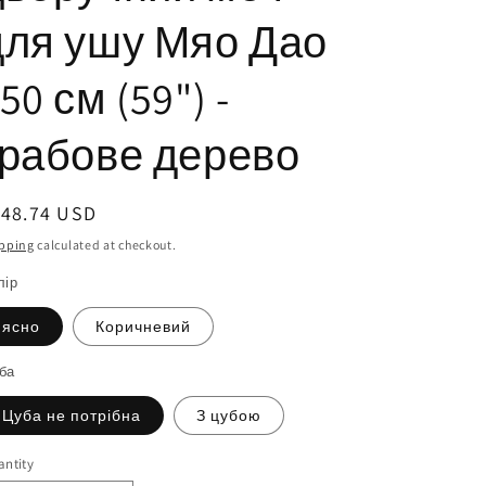
для ушу Мяо Дао
50 см (59") -
грабове дерево
egular
148.74 USD
ice
pping
calculated at checkout.
лір
ясно
Коричневий
ба
Цуба не потрібна
З цубою
ntity
antity