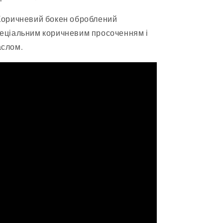
Коричневий бокен оброблений
еціальним коричневим просоченням і
слом.