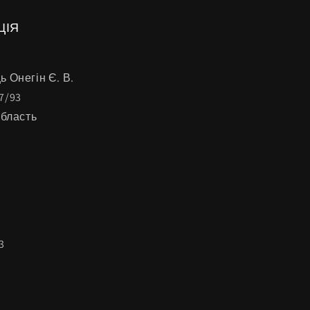
ЦІЯ
 Онегін Є. В.
7/93
область
3