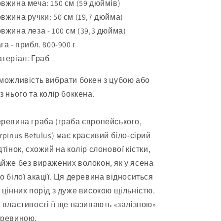
вжина меча: 150 см (59 дюймів)
вжина ручки: 50 см (19,7 дюйма)
вжина леза - 100 см (39,3 дюйма)
га - прибл. 800-900 г
теріал: Граб
можливість вибрати бокен з цубою або
з нього та колір боккена.
ревина граба (граба європейського,
rpinus Betulus) має красивий біло-сірий
дтінок, схожий на колір слонової кістки,
йже без виражених волокон, як у ясена
о білої акації. Ця деревина відноситься
 цінних порід з дуже високою щільністю.
 властивості її ще називають «залізною»
ревиною.