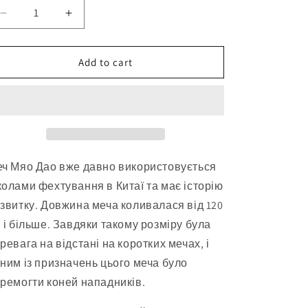
Decrease
Increase
quantity
quantity
for
for
Дерев&#39;яний
Дерев&#39;яний
Add to cart
довгий
довгий
китайський
китайський
дворучний
дворучний
меч
меч
для
для
ушу
ушу
Мяо
Мяо
ч Мяо Дао вже давно використовується
Дао
Дао
олами фехтування в Китаї та має історію
150
150
звитку. Довжина меча коливалася від 120
см
см
(59&quot;)
(59&quot;)
 і більше. Завдяки такому розміру була
-
-
ревага на відстані на коротких мечах, і
грабове
грабове
ним із призначень цього меча було
дерево
дерево
ремогти коней нападників.