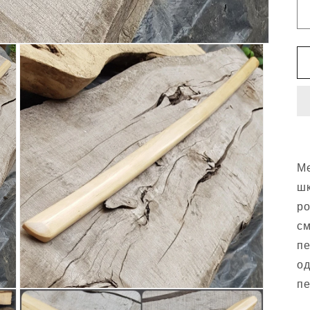
Ме
шк
ро
см
пе
од
пе