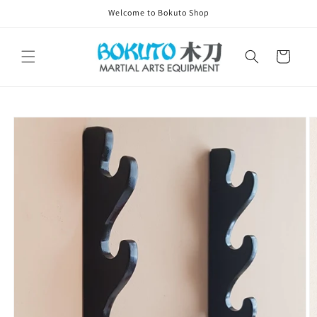
Skip to
Welcome to Bokuto Shop
content
Cart
Skip to
product
information