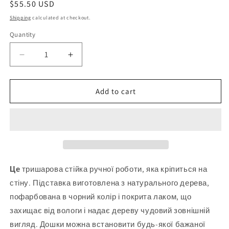
Regular
$55.50 USD
price
Shipping
calculated at checkout.
Quantity
Quantity
Decrease
Increase
quantity
quantity
for
for
Дерев&#39;яний
Дерев&#39;яний
Add to cart
настінний
настінний
тримач
тримач
для
для
меча
меча
Katana
Katana
Bokken
Bokken
-
-
Це
тришарова стійка ручної роботи, яка кріпиться на
3
3
стіну. Підставка виготовлена ​​з натурального дерева,
шари
шари
пофарбована в чорний колір і покрита лаком, що
-
-
ясен
ясен
захищає від вологи і надає дереву чудовий зовнішній
вигляд. Дошки можна встановити будь-якої бажаної